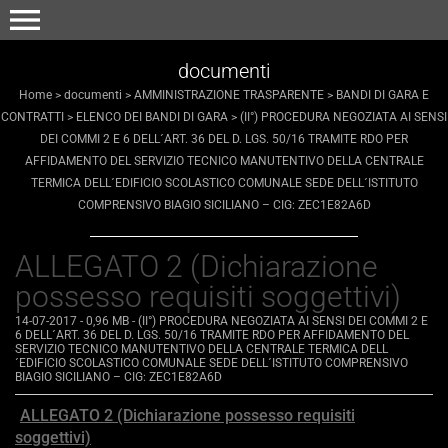
menu
documenti
Home
>
documenti
>
AMMINISTRAZIONE TRASPARENTE
>
BANDI DI GARA E
CONTRATTI
>
ELENCO DEI BANDI DI GARA
>
(II°) PROCEDURA NEGOZIATA AI SENSI
DEI COMMI 2 E 6 DELL´ART. 36 DEL D. LGS. 50/16 TRAMITE RDO PER
AFFIDAMENTO DEL SERVIZIO TECNICO MANUTENTIVO DELLA CENTRALE
TERMICA DELL´EDIFICIO SCOLASTICO COMUNALE SEDE DELL´ISTITUTO
COMPRENSIVO BIAGIO SICILIANO – CIG: ZEC1E82A6D
ALLEGATO 2 (Dichiarazione
possesso requisiti soggettivi)
14-07-2017
- 0,96 MB
-
(II°) PROCEDURA NEGOZIATA AI SENSI DEI COMMI 2 E
6 DELL´ART. 36 DEL D. LGS. 50/16 TRAMITE RDO PER AFFIDAMENTO DEL
SERVIZIO TECNICO MANUTENTIVO DELLA CENTRALE TERMICA DELL
´EDIFICIO SCOLASTICO COMUNALE SEDE DELL´ISTITUTO COMPRENSIVO
BIAGIO SICILIANO – CIG: ZEC1E82A6D
ALLEGATO 2 (Dichiarazione possesso requisiti
soggettivi)