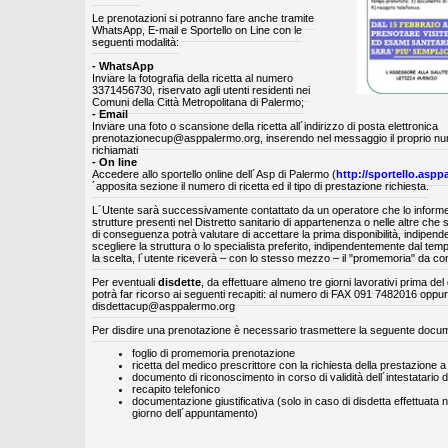
Le prenotazioni si potranno fare anche tramite
WhatsApp, E-mail e Sportello on Line con le
seguenti modalità:
- WhatsApp
Inviare la fotografia della ricetta al numero
3371456730, riservato agli utenti residenti nei
Comuni della Città Metropolitana di Palermo;
- Email
Inviare una foto o scansione della ricetta all´indirizzo di posta elettronica
prenotazionecup@asppalermo.org, inserendo nel messaggio il proprio nume
richiamati
- On line
Accedere allo sportello online dell´Asp di Palermo (
http://sportello.aspp
´apposita sezione il numero di ricetta ed il tipo di prestazione richiesta.
L´Utente sarà successivamente contattato da un operatore che lo informerà
strutture presenti nel Distretto sanitario di appartenenza o nelle altre che 
di conseguenza potrà valutare di accettare la prima disponibilità, indipen
scegliere la struttura o lo specialista preferito, indipendentemente dal temp
la scelta, l´utente riceverà – con lo stesso mezzo – il "promemoria" da con
Per eventuali
disdette
, da effettuare almeno tre giorni lavorativi prima de
potrà far ricorso ai seguenti recapiti: al numero di FAX 091 7482016 oppure
disdettacup@asppalermo.org
Per disdire una prenotazione è necessario trasmettere la seguente docu
foglio di promemoria prenotazione
ricetta del medico prescrittore con la richiesta della prestazione
documento di riconoscimento in corso di validità dell´intestatario de
recapito telefonico
documentazione giustificativa (solo in caso di disdetta effettuata ne
giorno dell´appuntamento)