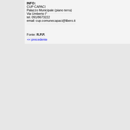
INFO:
CUP CAPACI
Palazzo Municipale (piano terra)
Via Umberto I°
tel. 091/8673222
email: cup.comunecapaci@libero.it
Fonte:
R.P.P.
<< precedente