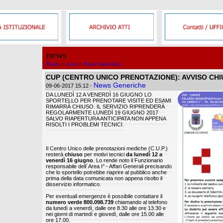
news
Home
>
news
>
News Generiche
CUP (CENTRO UNICO PRENOTAZIONE): AVVISO CH
News Generiche
09-06-2017 15:12
-
DA LUNEDÌ 12 A VENERDÌ 16 GIUGNO LO
SPORTELLO PER PRENOTARE VISITE ED ESAMI
RIMARRÀ CHIUSO. IL SERVIZIO RIPRENDERÀ
REGOLARMENTE LUNEDÌ 19 GIUGNO 2017
SALVO RIAPERTURA ANTICIPATA NON APPENA
RISOLTI I PROBLEMI TECNICI.
Il Centro Unico delle prenotazioni mediche (C.U.P.)
resterà
chiuso
per motivi tecnici
da lunedì 12 a
venerdì 16 giugno
. Lo rende noto il Funzionario
responsabile dell´Area I° - Affari Generali precisando
che lo sportello potrebbe riaprire al pubblico anche
prima della data comunicata non appena risolto il
disservizio informatico.
Per eventuali emergenze è possibile contattare il
numero verde 800.098.739
chiamando al telefono
da lunedì a venerdì, dalle ore 8.30 alle ore 13.30 e
nei giorni di martedì e giovedì, dalle ore 15.00 alle
ore 17.00.