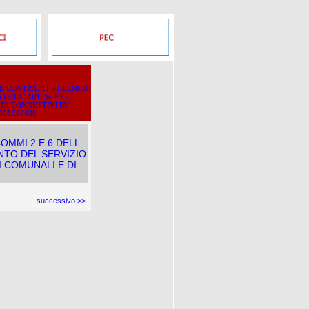
 E CONTRATTI
>
ELENCO
 DELL´ART. 36 DEL
 DI CONNETTIVITA´
D01E10430
OMMI 2 E 6 DELL
ENTO DEL SERVIZIO
I COMUNALI E DI
successivo >>