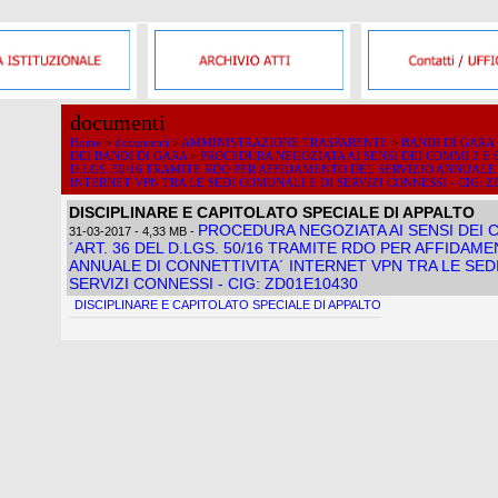
documenti
Home
>
documenti
>
AMMINISTRAZIONE TRASPARENTE
>
BANDI DI GARA
DEI BANDI DI GARA
>
PROCEDURA NEGOZIATA AI SENSI DEI COMMI 2 E 6
D.LGS. 50/16 TRAMITE RDO PER AFFIDAMENTO DEL SERVIZIO ANNUALE
INTERNET VPN TRA LE SEDI COMUNALI E DI SERVIZI CONNESSI - CIG: Z
DISCIPLINARE E CAPITOLATO SPECIALE DI APPALTO
PROCEDURA NEGOZIATA AI SENSI DEI C
31-03-2017
- 4,33 MB
-
´ART. 36 DEL D.LGS. 50/16 TRAMITE RDO PER AFFIDAM
ANNUALE DI CONNETTIVITA´ INTERNET VPN TRA LE SED
SERVIZI CONNESSI - CIG: ZD01E10430
DISCIPLINARE E CAPITOLATO SPECIALE DI APPALTO