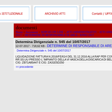
documenti
Home
>
documenti
>
SERVIZI ON LINE
>
ATTI AMMINISTRATIVI
>
ATTI AMM
2017
>
DETERMINE DI RESPONSABILE DI AREA - ANNO 2017
Determina Dirigenziale n. 545 del 10/07/2017
DETERMINE DI RESPONSABILE DI AREA
12-07-2017
- 718,62 KB
-
Determina Dirigenziale n. 545 del 10/07/2017
LIQUIDAZIONE FATTURA N.2016/FE/614 DEL 31.12.2016 ALLA RAP PER 
RR.SS.UU PRESSO L´IMPIANTO DELLA VI VASCA DELLA DISCARICA DI B
CIG: ZB71A85A47 E CIG: ZA31E5D250
<< precedente