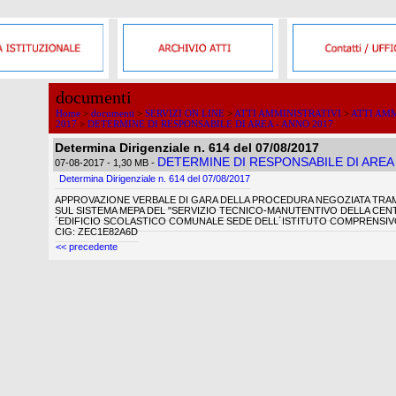
documenti
Home
>
documenti
>
SERVIZI ON LINE
>
ATTI AMMINISTRATIVI
>
ATTI AMM
2017
>
DETERMINE DI RESPONSABILE DI AREA - ANNO 2017
Determina Dirigenziale n. 614 del 07/08/2017
DETERMINE DI RESPONSABILE DI AREA 
07-08-2017
- 1,30 MB
-
Determina Dirigenziale n. 614 del 07/08/2017
APPROVAZIONE VERBALE DI GARA DELLA PROCEDURA NEGOZIATA TRAM
SUL SISTEMA MEPA DEL "SERVIZIO TECNICO-MANUTENTIVO DELLA CEN
´EDIFICIO SCOLASTICO COMUNALE SEDE DELL´ISTITUTO COMPRENSIVO 
CIG: ZEC1E82A6D
<< precedente