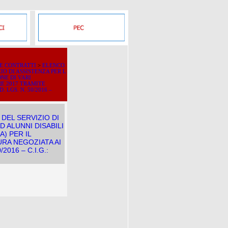
 E CONTRATTI
>
ELENCO
O DI ASSISTENZA PER L
NE DI VARI
RE 2017 TRAMITE
 LGS. N. 50/2016 –
DEL SERVIZIO DI
 ALUNNI DISABILI
A) PER IL
RA NEGOZIATA AI
2016 – C.I.G.: