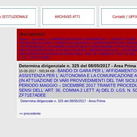
documenti
Home
>
documenti
>
AMMINISTRAZIONE TRASPARENTE
>
BANDI DI GARA
DEI BANDI DI GARA
>
BANDO DI GARA PER L´AFFIDAMENTO DEL SERVIZI
´AUTONOMIA E LA COMUNICAZIONE AD ALUNNI DISABILI (IN ATTUAZIO
PROVVEDIMENTI DEL TAR SICILIA) PER IL PERIODO MAGGIO – DICEMB
PROCEDURA NEGOZIATA AI SENSI DELL´ART. 36, COMMA 2 LETT. A) DEL D.
C.I.G.: ZF71E7ADEE
Determina dirigenziale n. 325 del 08/05/2017 - Area Prima
BANDO DI GARA PER L´AFFIDAMENTO 
15-05-2017
- 593,94 KB
-
ASSISTENZA PER L´AUTONOMIA E LA COMUNICAZIONE AD
(IN ATTUAZIONE DI VARI PROVVEDIMENTI DEL TAR SICILI
PERIODO MAGGIO – DICEMBRE 2017 TRAMITE PROCEDU
SENSI DELL´ART. 36, COMMA 2 LETT. A) DEL D. LGS. N. 50/
ZF71E7ADEE
Determina dirigenziale n. 325 del 08/05/2017 - Area Prima
<< precedente