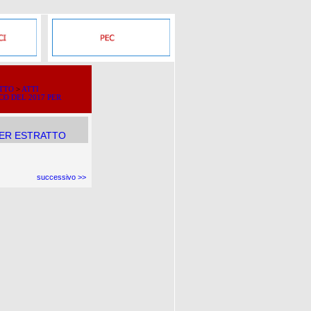
ATTO
>
ATTI
O DEL 2017 PER
PER ESTRATTO
successivo >>