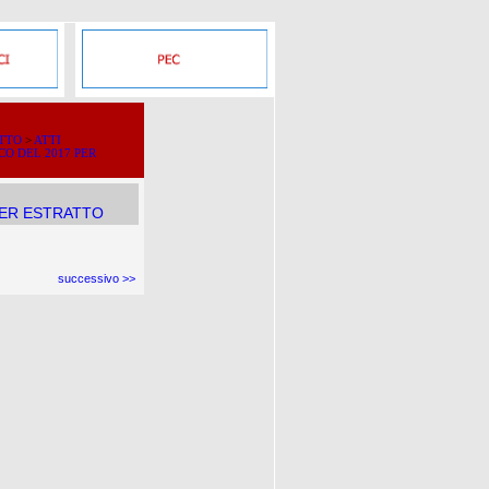
ATTO
>
ATTI
O DEL 2017 PER
PER ESTRATTO
successivo >>