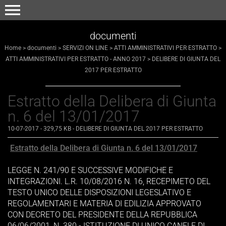
menu
documenti
Home
>
documenti
>
SERVIZI ON LINE
>
ATTI AMMINISTRATIVI PER ESTRATTO
>
ATTI AMMINISTRATIVI PER ESTRATTO - ANNO 2017
>
DELIBERE DI GIUNTA DEL
2017 PER ESTRATTO
Estratto della Delibera di Giunta
n. 6 del 13/01/2017
10-07-2017
- 329,75 KB
-
DELIBERE DI GIUNTA DEL 2017 PER ESTRATTO
Estratto della Delibera di Giunta n. 6 del 13/01/2017
LEGGE N. 241/90 E SUCCESSIVE MODIFICHE E
INTEGRAZIONI. L.R. 10/08/2016 N. 16, RECEPIMETO DEL
TESTO UNICO DELLE DISPOSIZIONI LEGESLATIVO E
REGOLAMENTARI E MATERIA DI EDILIZIA APPROVATO
CON DECRETO DEL PRESIDENTE DELLA REPUBBLICA
06/06/2001, N. 380 - ISTITUZIONE DI UNICO CANELE DI