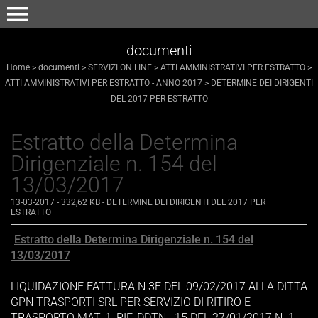
menu
documenti
Home
>
documenti
>
SERVIZI ON LINE
>
ATTI AMMINISTRATIVI PER ESTRATTO
>
ATTI AMMINISTRATIVI PER ESTRATTO - ANNO 2017
>
DETERMINE DEI DIRIGENTI
DEL 2017 PER ESTRATTO
Estratto della Determina
Dirigenziale n. 154 del
13/03/2017
13-03-2017
- 332,62 KB
-
DETERMINE DEI DIRIGENTI DEL 2017 PER
ESTRATTO
Estratto della Determina Dirigenziale n. 154 del
13/03/2017
LIQUIDAZIONE FATTURA N 3E DEL 09/02/2017 ALLA DITTA
GPN TRASPORTI SRL PER SERVIZIO DI RITIRO E
TRASPORTO MAT. 1, RIF. DDTN . 15 DEL 27/01/2017 N. 1