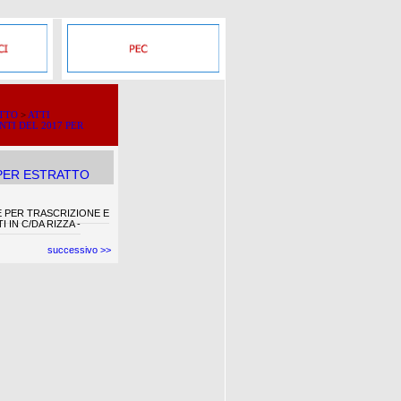
ATTO
>
ATTI
NTI DEL 2017 PER
 PER ESTRATTO
PER TRASCRIZIONE E
IN C/DA RIZZA -
successivo >>