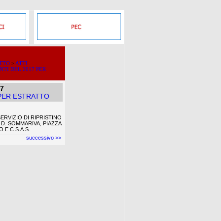
ATTO
>
ATTI
NTI DEL 2017 PER
17
 PER ESTRATTO
RVIZIO DI RIPRISTINO
D. SOMMARIVA, PIAZZA
 E C S.A.S.
successivo >>