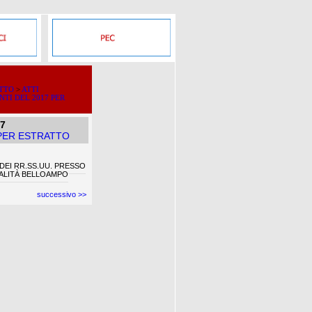
ATTO
>
ATTI
NTI DEL 2017 PER
17
 PER ESTRATTO
EI RR.SS.UU. PRESSO
OCALITÀ BELLOAMPO
successivo >>