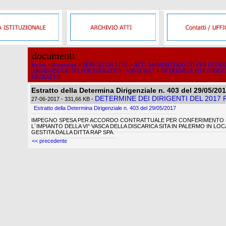
documenti
Home
>
documenti
>
SERVIZI ON LINE
>
ATTI AMMINISTRATIVI PER ESTR
AMMINISTRATIVI PER ESTRATTO - ANNO 2017
>
DETERMINE DEI DIRIGE
ESTRATTO
Estratto della Determina Dirigenziale n. 403 del 29/05/20
DETERMINE DEI DIRIGENTI DEL 2017
27-06-2017
- 331,66 KB
-
Estratto della Determina Dirigenziale n. 403 del 29/05/2017
IMPEGNO SPESA PER ACCORDO CONTRATTUALE PER CONFERIMENTO D
L´IMPIANTO DELLA VI° VASCA DELLA DISCARICA SITA IN PALERMO IN L
GESTITA DALLA DITTA RAP SPA.
<< precedente