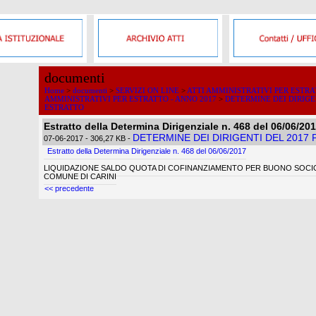
documenti
Home
>
documenti
>
SERVIZI ON LINE
>
ATTI AMMINISTRATIVI PER ESTR
AMMINISTRATIVI PER ESTRATTO - ANNO 2017
>
DETERMINE DEI DIRIGE
ESTRATTO
Estratto della Determina Dirigenziale n. 468 del 06/06/20
DETERMINE DEI DIRIGENTI DEL 2017
07-06-2017
- 306,27 KB
-
Estratto della Determina Dirigenziale n. 468 del 06/06/2017
LIQUIDAZIONE SALDO QUOTA DI COFINANZIAMENTO PER BUONO SOCIO 
COMUNE DI CARINI
<< precedente