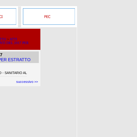
ATTO
>
ATTI
NTI DEL 2017 PER
17
 PER ESTRATTO
- SANITARIO AL
successivo >>