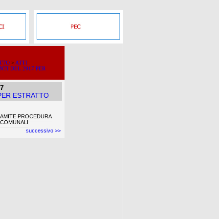
ATTO
>
ATTI
NTI DEL 2017 PER
17
 PER ESTRATTO
TRAMITE PROCEDURA
 COMUNALI
successivo >>