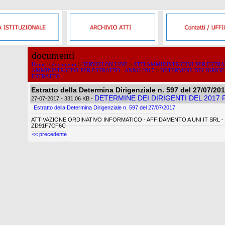
documenti
Home
>
documenti
>
SERVIZI ON LINE
>
ATTI AMMINISTRATIVI PER ESTR
AMMINISTRATIVI PER ESTRATTO - ANNO 2017
>
DETERMINE DEI DIRIGE
ESTRATTO
Estratto della Determina Dirigenziale n. 597 del 27/07/20
DETERMINE DEI DIRIGENTI DEL 2017
27-07-2017
- 331,06 KB
-
Estratto della Determina Dirigenziale n. 597 del 27/07/2017
ATTIVAZIONE ORDINATIVO INFORMATICO - AFFIDAMENTO A UNI IT SRL -
ZD91F7CF6C
<< precedente