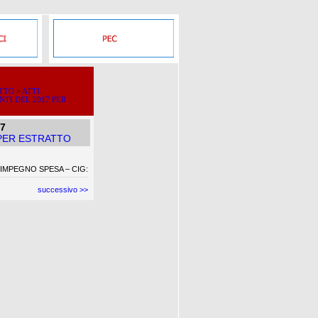
ATTO
>
ATTI
NTI DEL 2017 PER
17
 PER ESTRATTO
 IMPEGNO SPESA – CIG:
successivo >>