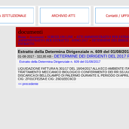
documenti
Home
>
documenti
>
SERVIZI ON LINE
>
ATTI AMMINISTRATIVI PER ESTR
AMMINISTRATIVI PER ESTRATTO - ANNO 2017
>
DETERMINE DEI DIRIGE
ESTRATTO
Estratto della Determina Dirigenziale n. 609 del 01/08/20
DETERMINE DEI DIRIGENTI DEL 2017
01-08-2017
- 322,85 KB
-
Estratto della Determina Dirigenziale n. 609 del 01/08/2017
LIQUIDAZIONE FATTURA N.301/17 DEL 18/04/2017 ALLA ECO AMBIENTE IT
TRATTAMENTO MECCANICO BIOLOGICO CONFERIMENTO DEI RR.SS.UU
DISCARICA DI BELLOLAMPO DI PALERMO DURANTE IL PERIODO DI APRILE 
CIG: ZF01CFE25A E CIG: Z6D1EEC6CD
<< precedente