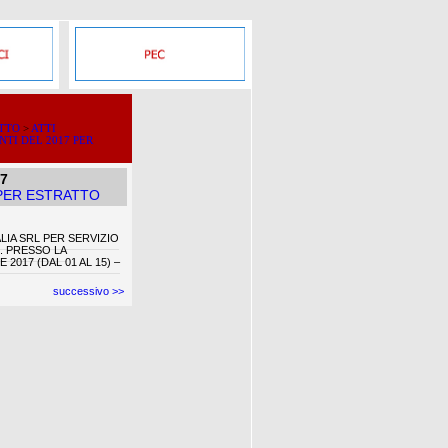
ATTO
>
ATTI
NTI DEL 2017 PER
17
 PER ESTRATTO
ALIA SRL PER SERVIZIO
. PRESSO LA
2017 (DAL 01 AL 15) –
successivo >>