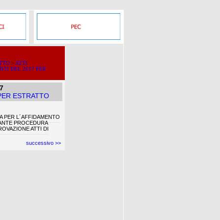
ATTO
>
ATTI
NTI DEL 2017 PER
7
 PER ESTRATTO
A PER L´AFFIDAMENTO
IANTE PROCEDURA
ROVAZIONE ATTI DI
successivo >>