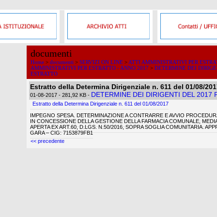
documenti
Home
>
documenti
>
SERVIZI ON LINE
>
ATTI AMMINISTRATIVI PER ESTR
AMMINISTRATIVI PER ESTRATTO - ANNO 2017
>
DETERMINE DEI DIRIGE
ESTRATTO
Estratto della Determina Dirigenziale n. 611 del 01/08/201
DETERMINE DEI DIRIGENTI DEL 2017
01-08-2017
- 281,92 KB
-
Estratto della Determina Dirigenziale n. 611 del 01/08/2017
IMPEGNO SPESA. DETERMINAZIONE A CONTRARRE E AVVIO PROCEDUR
IN CONCESSIONE DELLA GESTIONE DELLA FARMACIA COMUNALE, MED
APERTA EX ART.60, D.LGS. N.50/2016, SOPRA SOGLIA COMUNITARIA. APP
GARA – CIG: 7153879FB1
<< precedente