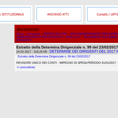
documenti
Home
>
documenti
>
SERVIZI ON LINE
>
ATTI AMMINISTRATIVI PER ESTR
AMMINISTRATIVI PER ESTRATTO - ANNO 2017
>
DETERMINE DEI DIRIGE
ESTRATTO
Estratto della Determina Dirigenziale n. 99 del 23/02/2017
DETERMINE DEI DIRIGENTI DEL 2017
24-02-2017
- 318,29 KB
-
Estratto della Determina Dirigenziale n. 99 del 23/02/2017
REVISORE UNICO DEI CONTI - IMPEGNO DI SPESA PERIODO 01/01/2017 - 
<< precedente