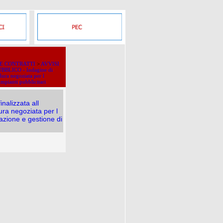
 E CONTRATTI
>
AVVISI
BBLICO - Indagine di
dura negoziata per l
impianti pubblicitari
alizzata all
ura negoziata per l
zazione e gestione di