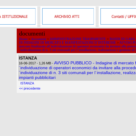
documenti
Home
>
documenti
>
AMMINISTRAZIONE TRASPARENTE
>
BANDI DI GARA
DI INDAGINI DI MERCATO E MANIFESTAZIONI D´INTERESSE
>
AVVISO PU
mercato finalizzata all´individuazione di operatori economici da invitare alla proce
´individuazione di n. 3 siti comunali per l´installazione, realizzazione e gestione di 
ISTANZA
AVVISO PUBBLICO - Indagine di mercato fin
16-06-2017
- 1,26 MB
-
´individuazione di operatori economici da invitare alla proced
´individuazione di n. 3 siti comunali per l´installazione, realiz
impianti pubblicitari
ISTANZA
<< precedente