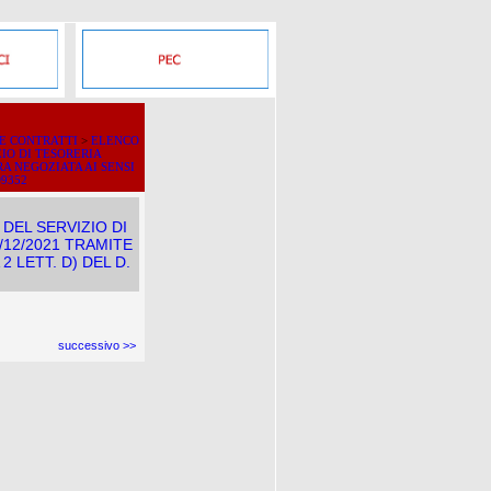
 E CONTRATTI
>
ELENCO
IO DI TESORERIA
RA NEGOZIATA AI SENSI
D9352
DEL SERVIZIO DI
/12/2021 TRAMITE
 LETT. D) DEL D.
successivo >>