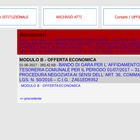
documenti
Home
>
documenti
>
AMMINISTRAZIONE TRASPARENTE
>
BANDI DI GARA
DEI BANDI DI GARA
>
BANDO DI GARA PER L´AFFIDAMENTO DEL SERVIZ
COMUNALE PER IL PERIODO 01/07/2017 – 31/12/2021 TRAMITE PROCEDU
DELL´ART. 36, COMMA 2 LETT. D) DEL D. LGS. N. 50/2016 – C.I.G.: ZA51E
MODULO B - OFFERTA ECONOMICA
BANDO DI GARA PER L´AFFIDAMENTO 
01-06-2017
- 283,42 KB
-
TESORERIA COMUNALE PER IL PERIODO 01/07/2017 – 31
PROCEDURA NEGOZIATA AI SENSI DELL´ART. 36, COMMA 2
LGS. N. 50/2016 – C.I.G.: ZA51ED9352
MODULO B - OFFERTA ECONOMICA
<< precedente