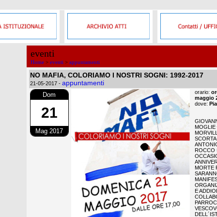
eventi
Home
>
eventi
>
appuntamenti
NO MAFIA, COLORIAMO I NOSTRI SOGNI: 1992-2017
appuntamenti
21-05-2017
-
orario:
or
Dom
maggio 
dove:
Pi
21
GIOVANN
MOGLIE
Mag 2017
MORVILL
SCORTA 
ANTONI
ROCCO D
OCCASI
ANNIVE
MORTE 
SARANN
MANIFE
ORGANIZ
E ADDIO
COLLAB
PARROC
VESCOVO
DELL´I