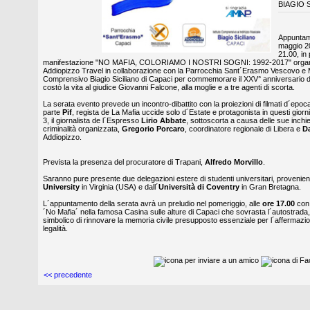
BIAGIO 
Appuntam
maggio 20
21.00, in
manifestazione "NO MAFIA, COLORIAMO I NOSTRI SOGNI: 1992-2017" organi
Addiopizzo Travel in collaborazione con la Parrocchia Sant´Erasmo Vescovo e Mar
Comprensivo Biagio Siciliano di Capaci per commemorare il XXV° anniversario d
costò la vita al giudice Giovanni Falcone, alla moglie e a tre agenti di scorta.
La serata evento prevede un incontro-dibattito con la proiezioni di filmati d´epoc
parte
Pif
, regista de La Mafia uccide solo d´Estate e protagonista in questi gior
3, il giornalista de l´Espresso
Lirio Abbate
, sottoscorta a causa delle sue inchie
criminalità organizzata,
Gregorio Porcaro
, coordinatore regionale di Libera e
D
Addiopizzo.
Prevista la presenza del procuratore di Trapani,
Alfredo Morvillo
.
Saranno pure presente due delegazioni estere di studenti universitari, provenient
University
in Virginia (USA) e dall´
Università di Coventry
in Gran Bretagna.
L´appuntamento della serata avrà un preludio nel pomeriggio, alle
ore 17.00
con l
´No Mafia´ nella famosa Casina sulle alture di Capaci che sovrasta l´autostra
simbolico di rinnovare la memoria civile presupposto essenziale per l´affermazion
legalità.
<< precedente