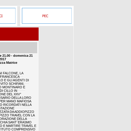
e 21.00 - domenica 21
2017
azza Matrice
I FALCONE, LA
 FRANCESCA
O E GLI AGENTI DI
VITO SCHIFANI,
O MONTINARO E
I CILLO IN
ONE DEL XXV°
RSARIO DELLA LORO
PER MANO MAFIOSA
O RICORDATI NELLA
STAZIONE
ZATA DA ADDIOPIZZO
PIZZO TRAVEL CON LA
ORAZIONE DELLA
CHIA SANT´ERASMO
 E MARTIRE TRAVEL E
STITUTO COMPRENSIVO