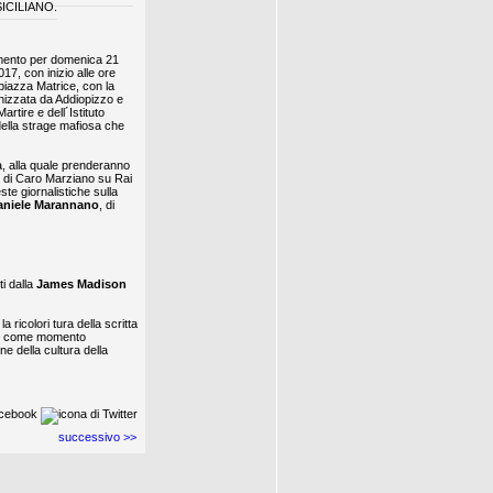
SICILIANO.
ento per domenica 21
17, con inizio alle ore
 piazza Matrice, con la
zzata da Addiopizzo e
tire e dell´Istituto
ella strage mafiosa che
a, alla quale prenderanno
ni di Caro Marziano su Rai
ste giornalistiche sulla
aniele Marannano
, di
i dalla
James Madison
a ricolori tura della scritta
da, come momento
e della cultura della
successivo >>