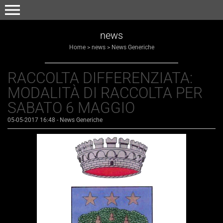
menu
news
Home
>
news
>
News Generiche
RACCOLTA DIFFERENZIATA:
MODALITÀ DI RACCOLTA PER
SABATO 6 MAGGIO
05-05-2017 16:48
-
News Generiche