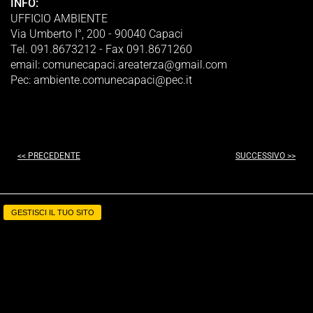
INFO:
UFFICIO AMBIENTE
Via Umberto I°, 200 - 90040 Capaci
Tel. 091.8673212 - Fax 091.8671260
email: comunecapaci.areaterza@gmail.com
Pec: ambiente.comunecapaci@pec.it
<< PRECEDENTE
SUCCESSIVO >>
GESTISCI IL TUO SITO
Realizzazione siti web www.teknoinformaticasas.it