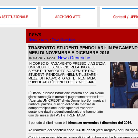
news
Home
>
news
>
News Generiche
TRASPORTO STUDENTI PENDOLARI: IN PAGAMENTO
MESI DI NOVEMBRE E DICEMBRE 2016
News Generiche
16-03-2017 14:23
-
IN CORSO DI PAGAMENTO PRESSO L´AGENZIA
UNICREDIT IL BENEFICIO RELATIVO ALLE
SPESE DI TRASPORTO SOSTENUTE DAGLI
STUDENTI PENDOLARI NELL´UTILIZZARE I
MEZZI DI TRASPORTO AST E TRENITALIA.
PUBBLICATO L´ELENCO DEI BENEFICIARI.
L´Ufficio Pubblica Istruzione informa che, da alcuni
giorni, sono già in corso di pagamento presso l
´Agenzia UNICREDIT di via Domenico Sommariva, i
rimborsi parziali, al netto del costo mensile di
compartecipazione, delle spese di trasporto
sostenute dagli studenti pendolari, che hanno fatto
uso dei mezzi dell´AST e TRENITALIA.
Il periodo di riferimento è il
bimestre novembre / dicembre del 2016.
Ad usufruire del beneficio sono
114 studenti
(vedi allegato) per una spe
Condizione essenziale per avere diritto al rimborso è che la frequenza sco