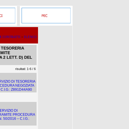
 E CONTRATTI
>
ELENCO
I TESORERIA
AMITE
 2 LETT. D) DEL
risultati: 1-6 / 6
VIZIO DI TESORERIA
ROCEDURA NEGOZIATA
 C.I.G.: Z891D44A90
RVIZIO DI
 TRAMITE PROCEDURA
 50/2016 – C.I.G.: