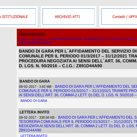
documenti
Home
>
documenti
>
AMMINISTRAZIONE TRASPARENTE
>
BANDI DI GARA
DEI BANDI DI GARA
Invia
BANDO DI GARA PER L´AFFIDAMENTO DEL SERVIZIO D
COMUNALE PER IL PERIODO 01/3/2017 – 31/12/2021 TR
PROCEDURA NEGOZIATA AI SENSI DELL´ART. 36, COMMA
D. LGS. N. 50/2016 – C.I.G.: Z891D44A90
BANDO DI GARA
BANDO DI GARA PER L'AFFIDAMENTO DEL SER
08-02-2017
- 3,82 MB
-
COMUNALE PER IL PERIODO 01/3/2017 – 31/12/2021 TRAMITE P
AI SENSI DELL'ART. 36, COMMA 2 LETT. D) DEL D. LGS. N. 50/2016 –
BANDO DI GARA
LETTERA INVITO
BANDO DI GARA PER L'AFFIDAMENTO DEL SE
08-02-2017
- 338,68 KB
-
TESORERIA COMUNALE PER IL PERIODO 01/3/2017 – 31/12/2021
NEGOZIATA AI SENSI DELL'ART. 36, COMMA 2 LETT. D) DEL D. LGS. N.
Z891D44A90
LETTERA INVITO