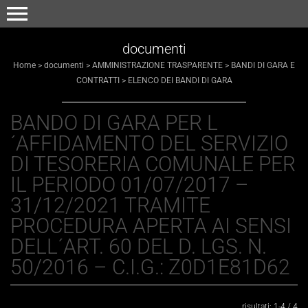
menu
documenti
Home
>
documenti
>
AMMINISTRAZIONE TRASPARENTE
>
BANDI DI GARA E
CONTRATTI
>
ELENCO DEI BANDI DI GARA
BANDO DI GARA PER L
Invia
´AFFIDAMENTO DEL SERVIZIO
DI TESORERIA COMUNALE PER
IL PERIODO 01/07/2017 –
31/12/2021 TRAMITE
PROCEDURA APERTA AI SENSI
DELL´ART. 60 DEL D. LGS. N.
50/2016 – C.I.G.: Z0D1E81D62
risultati: 1-4 / 4