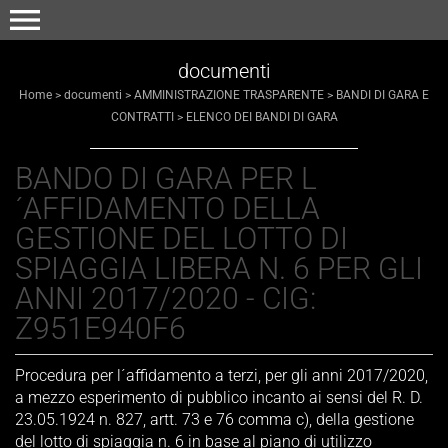
menu
documenti
Home
>
documenti
>
AMMINISTRAZIONE TRASPARENTE
>
BANDI DI GARA E
CONTRATTI
>
ELENCO DEI BANDI DI GARA
BANDO DI GARA PER L
Invia
´AFFIDAMENTO DELLA
GESTIONE DEL LOTTO DI
SPIAGGIA LIBERA N. 6 PER GLI
ANNI 2017/2020 - CIG:
Z951E940F6
Procedura per l´affidamento a terzi, per gli anni 2017/2020,
a mezzo esperimento di pubblico incanto ai sensi del R. D.
23.05.1924 n. 827, artt. 73 e 76 comma c), della gestione
del lotto di spiaggia n. 6 in base al piano di utilizzo