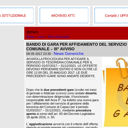
news
Home
>
news
>
News Generiche
BANDO DI GARA PER AFFIDAMENTO DEL SERVIZIO 
COMUNALE – III° AVVISO
News Generiche
09-05-2017 23:30
-
AVVIATA LA PROCEDURA PER AFFIDARE IL
SERVIZIO DI TESORERIA COMUNALE PER IL
PERIODO 01/07/2017 – 31/12/2021. LE OFFERTE
DEVONO PERVENIRE ENTRO E NON OLTRE LE
ORE 12.00 DEL 25 MAGGIO 2017. LE DUE
PRECEDENTI GARE SONO ANDATE DESERTE.
Dopo che le
due precedenti gare
(svolte nei mesi
di gennaio e febbraio scorso) sono andate
deserte
,
con determinazione dirigenziale, il funzionario
responsabile dell´Area II°, ha indetto una nuova gara
per l´affidamento del servizio di gestione della
tesoreria del Comune di Capaci per il periodo
01/03/2017 – 31/12/2021, mediante
procedura
aperta
ai sensi dell´art. 60 del Decreto Legislativo
18 aprile 2016, n. 50.
L´
aggiudicazione
avverrà con il criterio dell´offerta
ritenuta economicamente più vantaggiosa, secondo