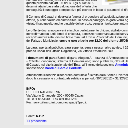
quanto previsto dall´art. 95 del D. Lgs n. 50/2016,
determinata in base alla valutazione dell´offerta che
conseguirà il punteggio complessivo più elevato in base ai parametri di rif
Il Comune di Capaci si riserva la facoltà di procedere all´aggiudicazione 
offerta, purché valida ed ammissibile. In caso di pareggio, la gara verrà a
vietato il subappalto anche parziale del servizio, pena la risoluzione autom
Le
offerte
dovranno pervenire in plico perfettamente chiuso, sigillato con
controfirmato su tutti i lembi di chiusura, a mezzo raccomandata del servi
recapito autorizzata, ovvero brevi manu all´Ufficio Protocollo del Comune, 
del Palazzo Municipale,
entro e non oltre le ore 12,00 del giorno 25/05
La gara, aperta al pubblico, sarà esperita, senza nessun altro avviso, il 2
presso i locali dell´Ufficio Ragioneria, via Vittorio Emanuele 200.
I
documenti di gara
(Bando di gara; Allegato A – Istanza di Ammissione e
– Offerta Economica; Schema di Convenzione) sono pubblicati, oltre all´A
di Capaci, nel sito istituzionale dell´Ente, all´interno della sezione
Amminis
sottosezione
Bandi di Gara e Contratti
.
Attualmente il servizio di tesoreria comunale è svolto dalla Banca Unicredi
dopo la cessazione contrattuale relativa al periodo 30/01/2012 – 31/12/20
INFO:
UFFICIO RAGIONERIA
Via Vittorio Emanuele, 200 - 90040 Capaci
Tel. 091.8673318 - Fax 091.8671260
Pec: servizifinanziari.comunecapaci@pec.it
Fonte:
R.P.P.
<< precedente