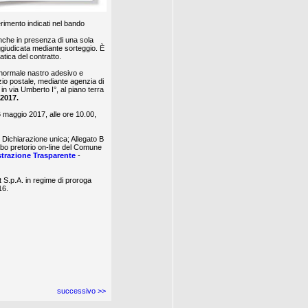
erimento indicati nel bando
anche in presenza di una sola
ggiudicata mediante sorteggio. È
atica del contratto.
 normale nastro adesivo e
zio postale, mediante agenzia di
in via Umberto I°, al piano terra
/2017.
6 maggio 2017, alle ore 10.00,
 Dichiarazione unica; Allegato B
lbo pretorio on-line del Comune
trazione Trasparente
-
t S.p.A. in regime di proroga
16.
successivo >>