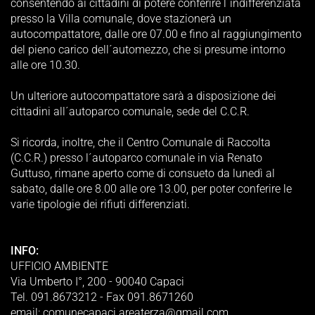
consentendo ai cittadini di potere conferire l´indifferenziata
presso la Villa comunale, dove stazionerà un
autocompattatore, dalle ore 07.00 e fino al raggiungimento
del pieno carico dell´automezzo, che si presume intorno
alle ore 10.30.
Un ulteriore autocompattatore sarà a disposizione dei
cittadini all´autoparco comunale, sede del C.C.R.
Si ricorda, inoltre, che il Centro Comunale di Raccolta
(C.C.R.) presso l´autoparco comunale in via Renato
Guttuso, rimane aperto come di consueto da lunedì al
sabato, dalle ore 8.00 alle ore 13.00, per poter conferire le
varie tipologie dei rifiuti differenziati.
INFO:
UFFICIO AMBIENTE
Via Umberto I°, 200 - 90040 Capaci
Tel. 091.8673212 - Fax 091.8671260
email: comunecapaci.areaterza@gmail.com