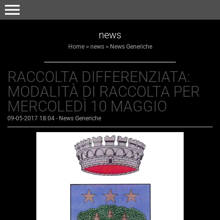
menu
news
Home
>
news
>
News Generiche
RACCOLTA DIFFERENZIATA:
MODALITÀ DI RACCOLTA PER
MERCOLEDÌ 10 MAGGIO
09-05-2017 18:04
-
News Generiche