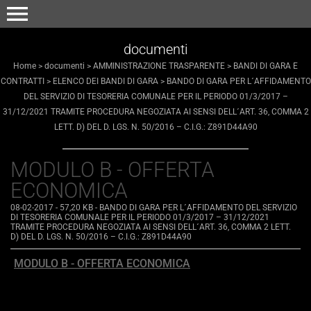
menu
documenti
Home
>
documenti
>
AMMINISTRAZIONE TRASPARENTE
>
BANDI DI GARA E
CONTRATTI
>
ELENCO DEI BANDI DI GARA
>
BANDO DI GARA PER L´AFFIDAMENTO
DEL SERVIZIO DI TESORERIA COMUNALE PER IL PERIODO 01/3/2017 –
31/12/2021 TRAMITE PROCEDURA NEGOZIATA AI SENSI DELL´ART. 36, COMMA 2
LETT. D) DEL D. LGS. N. 50/2016 – C.I.G.: Z891D44A90
MODULO B - OFFERTA
ECONOMICA
08-02-2017
- 57,20 KB
-
BANDO DI GARA PER L´AFFIDAMENTO DEL SERVIZIO
DI TESORERIA COMUNALE PER IL PERIODO 01/3/2017 – 31/12/2021
TRAMITE PROCEDURA NEGOZIATA AI SENSI DELL´ART. 36, COMMA 2 LETT.
D) DEL D. LGS. N. 50/2016 – C.I.G.: Z891D44A90
MODULO B - OFFERTA ECONOMICA